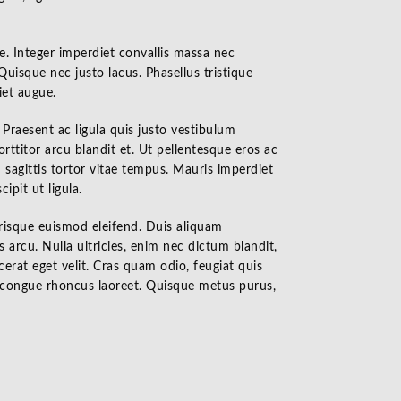
gue. Integer imperdiet convallis massa nec
Quisque nec justo lacus. Phasellus tristique
iet augue.
 Praesent ac ligula quis justo vestibulum
rttitor arcu blandit et. Ut pellentesque eros ac
m sagittis tortor vitae tempus. Mauris imperdiet
ipit ut ligula.
erisque euismod eleifend. Duis aliquam
 arcu. Nulla ultricies, enim nec dictum blandit,
erat eget velit. Cras quam odio, feugiat quis
In congue rhoncus laoreet. Quisque metus purus,