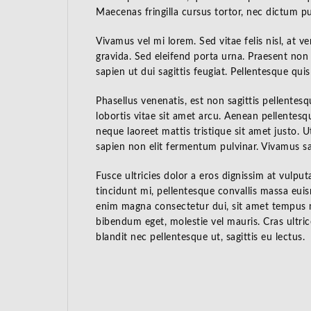
Maecenas fringilla cursus tortor, nec dictum pu
Vivamus vel mi lorem. Sed vitae felis nisl, at v
gravida. Sed eleifend porta urna. Praesent non n
sapien ut dui sagittis feugiat. Pellentesque qui
Phasellus venenatis, est non sagittis pellentes
lobortis vitae sit amet arcu. Aenean pellentesq
neque laoreet mattis tristique sit amet justo. U
sapien non elit fermentum pulvinar. Vivamus sag
Fusce ultricies dolor a eros dignissim at vulpu
tincidunt mi, pellentesque convallis massa euis
enim magna consectetur dui, sit amet tempus ma
bibendum eget, molestie vel mauris. Cras ultric
blandit nec pellentesque ut, sagittis eu lectus.