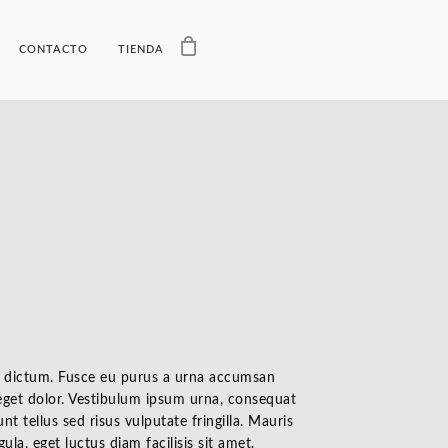
CONTACTO
TIENDA
ssa dictum. Fusce eu purus a urna accumsan
n eget dolor. Vestibulum ipsum urna, consequat
nt tellus sed risus vulputate fringilla. Mauris
la, eget luctus diam facilisis sit amet.