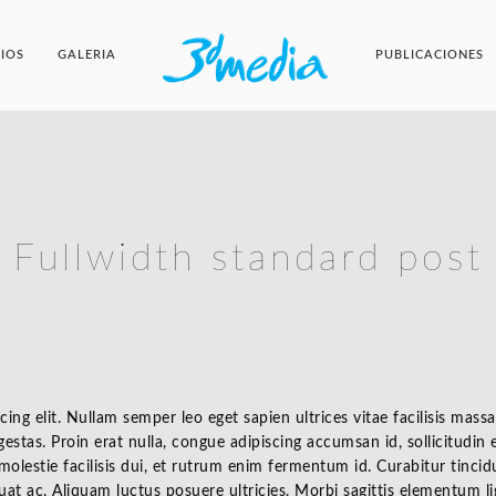
CIOS
GALERIA
PUBLICACIONES
Fullwidth standard post
cing elit. Nullam semper leo eget sapien ultrices vitae facilisis ma
egestas. Proin erat nulla, congue adipiscing accumsan id, sollicitudi
 molestie facilisis dui, et rutrum enim fermentum id. Curabitur tincidu
t ac. Aliquam luctus posuere ultricies. Morbi sagittis elementum ligu