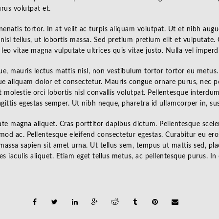
rus volutpat et.
enenatis tortor. In at velit ac turpis aliquam volutpat. Ut et nibh au
isi tellus, ut lobortis massa. Sed pretium pretium elit et vulputate. 
s leo vitae magna vulputate ultrices quis vitae justo. Nulla vel imperd
que, mauris lectus mattis nisl, non vestibulum tortor tortor eu metus.
ue aliquam dolor et consectetur. Mauris congue ornare purus, nec po
t molestie orci lobortis nisl convallis volutpat. Pellentesque interdu
ittis egestas semper. Ut nibh neque, pharetra id ullamcorper in, susc
tate magna aliquet. Cras porttitor dapibus dictum. Pellentesque scel
mod ac. Pellentesque eleifend consectetur egestas. Curabitur eu eros
ssa sapien sit amet urna. Ut tellus sem, tempus ut mattis sed, plac
es iaculis aliquet. Etiam eget tellus metus, ac pellentesque purus. 