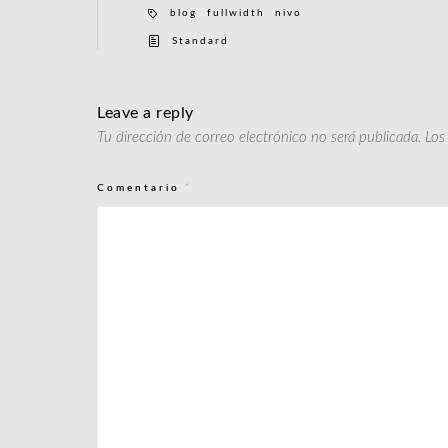
blog
fullwidth
nivo
Standard
Leave a reply
Tu dirección de correo electrónico no será publicada.
Los
Comentario
*