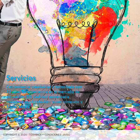
Servicios
Conjuntamos creatividad y tecnología con
22 años de experiencia en el mercado de
animación 3D, realidad aumentada,
multimedios, simulación, super cómputo y
Social Media.
MÁS...
COPYRIGHT © 2026 -
TÉRMINOS Y CONDICIONES
-
AVISO