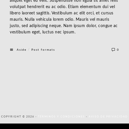
aliquet eget eu velit. Suspendisse non ligula sit amet felis
volutpat hendrerit eu ac odio. Etiam elementum dui vel
libero laoreet sagittis. Vestibulum ac elit orci, et cursus
mauris. Nulla vehicula lorem odio. Mauris vel mauris
justo, sed adipiscing neque. Nam ipsum dolor, congue ac
vestibulum eget, luctus nec ipsum.
/
Aside
Post formats
0
COPYRIGHT © 2026 -
TÉRMINOS Y CONDICIONES
-
AVISO DE PRIVACIDAD