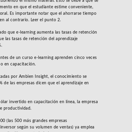
cubriendo el mismo material. Esto se debe a que se
omento en que el estudiante estime conveniente,
oral. Es importante notar que el ahorrarse tiempo
n al contrario. Leer el punto 2.
ado que e-learning aumenta las tasas de retención
e las tasas de retención del aprendizaje
%.
antes de un curso e-learning aprenden cinco veces
do en capacitación.
tadas por Ambien Insight, el conocimiento se
 de las empresas dicen que el aprendizaje en
lar invertido en capacitación en línea, la empresa
e productividad.
500 (las 500 más grandes empresas
r inversor según su volumen de ventas) ya emplea