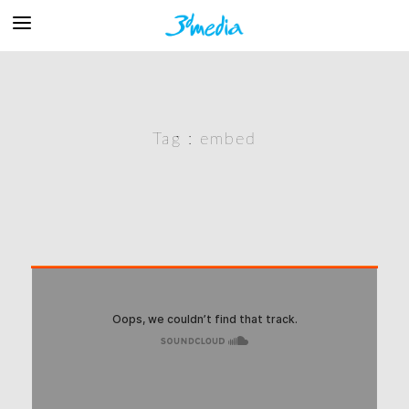
Tag :
embed