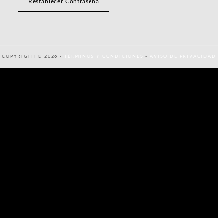
COPYRIGHT © 2026 -
TÉRMINOS Y CONDICIONES
-
AVISO DE PRIVACIDAD